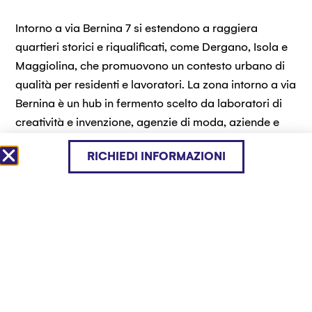
Intorno a via Bernina 7 si estendono a raggiera
quartieri storici e riqualificati, come Dergano, Isola e
Maggiolina, che promuovono un contesto urbano di
qualità per residenti e lavoratori. La zona intorno a via
Bernina è un hub in fermento scelto da laboratori di
creatività e invenzione, agenzie di moda, aziende e
società all’avanguardia.
RICHIEDI INFORMAZIONI
Punteggiata di servizi essenziali – negozi, ristoranti,
supermercati, palestre, banche, posta – la zona sarà
arricchita da tutte le nuove facilities che B7 offrirà
alla città e ai propri tenant.